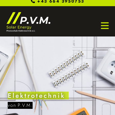
+43 664 3950753

Elektrotechnik
von P.V.M.